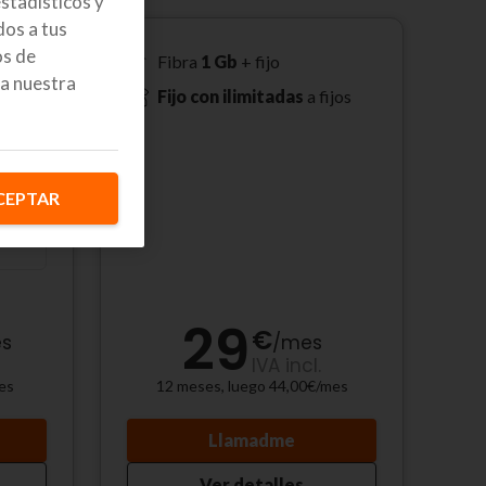
stadísticos y
os a tus
os de
Fibra
1 Gb
+ fijo
a nuestra
Fijo con ilimitadas
a fijos
CEPTAR
29
€
s
/
mes
IVA incl.
es
12 meses, luego 44,00€/mes
Llamadme
Ver detalles