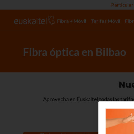
Particula
Fibra + Móvil
Tarifas Móvil
Fibr
Fibra óptica en Bilbao
Nue
Aprovecha en Euskaltel todas las tarifas