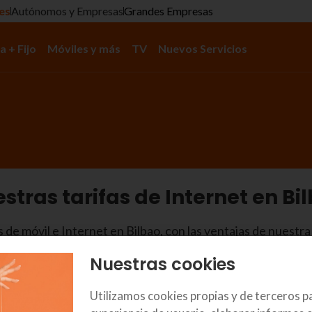
res
Autónomos y Empresas
Grandes Empresas
a + Fijo
Móviles y más
TV
Nuevos Servicios
stras tarifas de Internet en Bi
 de móvil e Internet en Bilbao, con las ventajas de nuestra 
Nuestras cookies
Utilizamos cookies propias y de terceros p