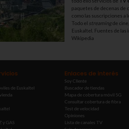
todo ello servicios de
TV e
paquetes de decenas de c
como las suscripciones a 
Todo el
streaming
de cine,
Euskaltel. Fuentes de la
Wikipedia
rvicios
Enlaces de interés
Soy Cliente
viles de Euskaltel
Buscador de tiendas
ivienda
Mapa de cobertura móvil 5G
Consultar cobertura de fibra
altel
Test de velocidad
Opiniones
Z y GAS
Lista de canales TV