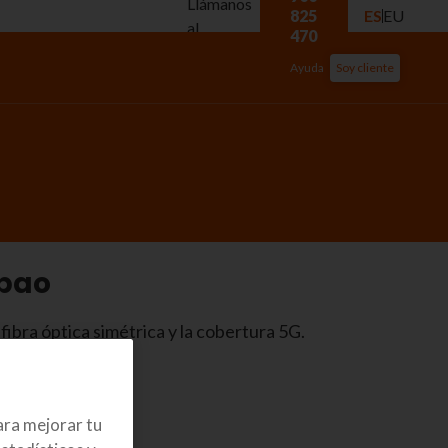
Llámanos
825
ES
EU
al
470
Ayuda
Soy cliente
lbao
fibra óptica simétrica y la cobertura 5G.
ara mejorar tu