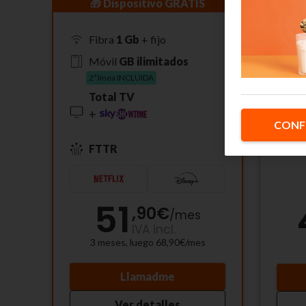
🎁 Dispositivo GRATIS
F
Fibra
1 Gb
+ fijo
M
Móvil
GB ilimitados
2ª
2ª línea INCLUIDA
Total TV
+
CONF
FTTR
51
,90
€
/
mes
IVA incl.
3 meses, luego 68,90€/mes
Llamadme
Ver detalles