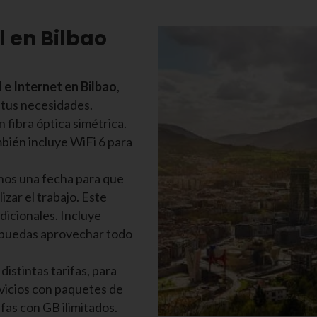
l en Bilbao
l e Internet en Bilbao
,
 tus necesidades.
 fibra óptica simétrica.
bién incluye WiFi 6 para
canos una fecha para que
zar el trabajo. Este
adicionales. Incluye
 puedas aprovechar todo
distintas tarifas, para
rvicios con paquetes de
fas con GB ilimitados.