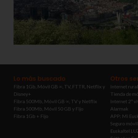
Lo más buscado
Otros se
Fibra 1Gb, Móvil GB ∞, TV, FTTR, Netflix y
Internet rural
Disney+
Tienda de mó
Fibra 500Mb, Móvil GB ∞, TV y Netflix
Internet 2ª v
Fibra 500Mb, Móvil 50 GB y Fijo
Alarmak
Fibra 1Gb + Fijo
APP: Mi Eusk
Seguro móvil
Euskaltel LU