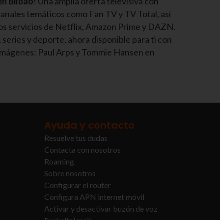
n Bilbao
! Una amplia oferta televisiva con
anales temáticos como Fan TV y TV Total, así
los servicios de Netflix, Amazon Prime y DAZN.
 series y deporte, ahora disponible para ti con
s imágenes: Paul Arps y Tommie Hansen en
Ayuda y contacto
Resuelve tus dudas
Contacta con nosotros
Roaming
Sobre nosotros
Configurar el router
Configura APN internet móvil
Activar y desactivar buzón de voz