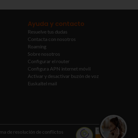
Ayuda y contacto
Resuelve tus dudas
Contacta con nosotros
Roaming
Sobre nosotros
Configurar el router
Configura APN internet móvil
Activar y desactivar buzón de voz
Euskaltel mail
¿Quieres con
ma de resolución de conflictos
Te asesoramos