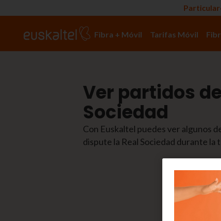
Particula
Fibra + Móvil
Tarifas Móvil
Fibr
Ver partidos de
Sociedad
Con Euskaltel puedes ver algunos d
dispute la Real Sociedad durante la