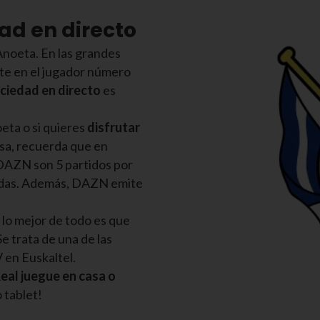
dad en directo
Anoeta. En las grandes
te en el jugador número
ociedad en directo
es
oeta o si quieres
disfrutar
sa, recuerda que en
 DAZN son 5 partidos por
rnadas. Además, DAZN emite
lo mejor de todo es que
 Se trata de una de las
V en Euskaltel.
Real juegue en casa o
o tablet!