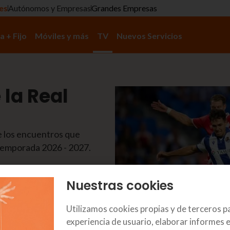
res
Autónomos y Empresas
Grandes Empresas
a + Fijo
Móviles y más
TV
Nuevos Servicios
 la Real
e los encuentros que
 temporada 2026 - 2027.
Nuestras cookies
Utilizamos cookies propias y de terceros p
experiencia de usuario, elaborar informes e