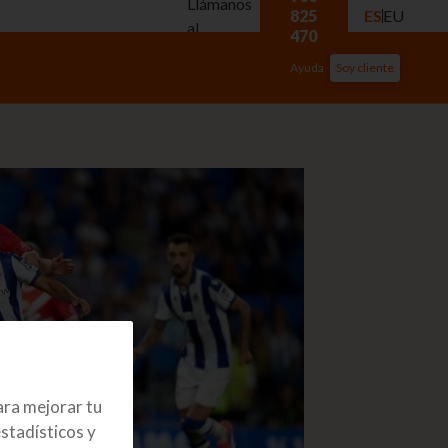
Llámanos
825
ES
EU
al
470
Ayuda
Soy cliente
ara mejorar tu
stadísticos y