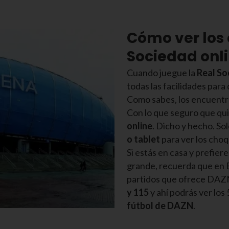
Cómo ver los 
Sociedad onl
Cuando juegue la
Real So
todas las facilidades para
Como sabes, los encuentro
Con lo que seguro que qui
online
. Dicho y hecho. Sol
o tablet
para ver los choq
Si estás en casa y prefiere
grande, recuerda que en E
partidos que ofrece DAZN
y 115
y ahí podrás ver los 
fútbol de DAZN
.