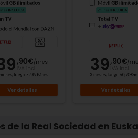
óvil
GB ilimitados
Móvil
GB ilimitad
 línea INCLUIDA
2ª línea INCLUIDA
an TV
Total TV
+
odo el Mundial con DAZN
39
39
,90
€
,90
€
/
mes
/
me
IVA incl.
IVA incl.
 meses, luego 72,89€/mes
3 meses, luego 60,90€/m
Ver detalles
Ver detalles
s de la Real Sociedad en Euska