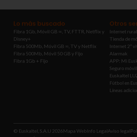
Lo más buscado
Otros se
Fibra 1Gb, Móvil GB ∞, TV, FTTR, Netflix y
Internet rural
Disney+
Tienda de mó
Fibra 500Mb, Móvil GB ∞, TV y Netflix
Internet 2ª v
Fibra 500Mb, Móvil 50 GB y Fijo
Alarmak
Fibra 1Gb + Fijo
APP: Mi Eusk
Seguro móvil
Euskaltel LU
Fútbol en Eus
Líneas adicio
© Euskaltel, S.A.U
2026
Mapa Web
Info Legal
Aviso legal
Pol