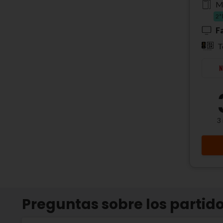
M
2ª
F
T
3
Preguntas sobre los partido