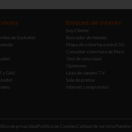
rvicios
Enlaces de interés
Soy Cliente
viles de Euskaltel
Buscador de tiendas
ivienda
Mapa de cobertura móvil 5G
Consultar cobertura de fibra
altel
Test de velocidad
Opiniones
Z y GAS
Lista de canales TV
kaltel
Sala de prensa
nales
Internet compromiso
ítica de privacidad
Política de Cookies
Calidad de servicio
Platafor