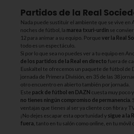
Partidos de la Real Socie
Nada puede sustituir el ambiente que se vive en 
noches de fútbol, la
marea txuri-urdin
se convier
12 para animar a su equipo. Porque
ver la Real S
todo es un espectáculo.
Si por lo que sea no puedes ver a tu equipo en An
de los partidos de la Real en directo
fuera de ca
Euskaltel te ofrecemos un paquete de fútbol de
jornada de Primera División, en 35 de las 38 jo
otro encuentro en abierto también por jornada.
Este
pack de fútbol en DAZN
cuesta muy poco y 
no tienes ningún compromiso de permanencia
.
ventajas que tienes al ser ya cliente con fibra y T
¡No dejes escapar esta oportunidad y
sigue a la 
fuera
, tanto en tu salón como online, en tu móvil 