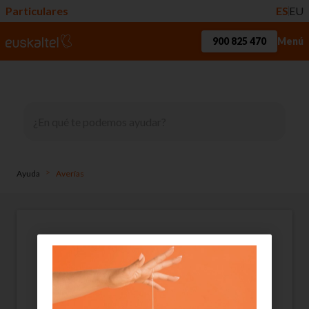
Particulares
ES
EU
900 825 470
Menú
>
Ayuda
Averías
No me funcionan
(estropeado - averiado)
los servicios contratados
correctamente, ¿qué