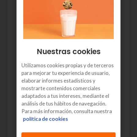
puedo hacer?
A través de la WEB puedes abrir la
correspondiente avería, o si lo deseas
tienes a tu disposición el teléfono de
atención al cliente
1717
, para averías
Nuestras cookies
técnicas, las 24 horas de los 365 días del
año.
Utilizamos cookies propias y de terceros
para mejorar tu experiencia de usuario,
Atención al cliente por
elaborar informes estadísticos y
WhatsApp
mostrarte contenidos comerciales
adaptados a tus intereses, mediante el
Si eres cliente y tienes dudas, envíanos un
análisis de tus hábitos de navegación.
WhatsApp. Puedes adjuntar imágenes,
Para más información, consulta nuestra
documentos y notas de voz para facilitar
política de cookies
tu consulta.
Pasos para Comenzar: