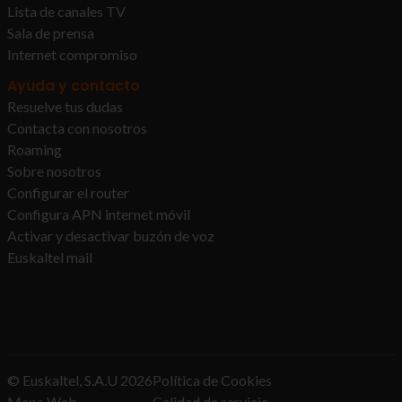
Lista de canales TV
Sala de prensa
Internet compromiso
Ayuda y contacto
Resuelve tus dudas
Contacta con nosotros
Roaming
Sobre nosotros
Configurar el router
Configura APN internet móvil
Activar y desactivar buzón de voz
Euskaltel mail
© Euskaltel, S.A.U
2026
Política de Cookies
Mapa Web
Calidad de servicio