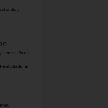
 el audio y
on
 y contraseña de
He olvidado mi
enes
,