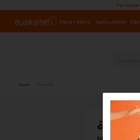
Particula
Fibra + Móvil
Tarifas Móvil
Fibr
>
Ayuda
Televisión
¿Qué e
Edonon TV es la a