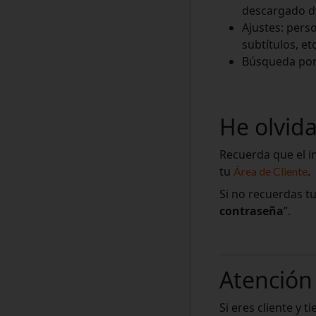
descargado de
Ajustes: perso
subtítulos, etc
Búsqueda por 
He olvid
Recuerda que el i
tu
.
Área de Cliente
Si no recuerdas t
contraseña
”.
Atención 
Si eres cliente y 