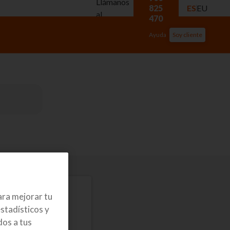
Llámanos
825
ES
EU
al
470
Ayuda
Soy cliente
ara mejorar tu
stadísticos y
os a tus