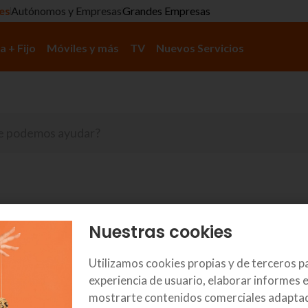
res
Autónomos y Empresas
Grandes Empresas
a + Fijo
Móviles y más
TV
Nuevos Servicios
Nuestras cookies
s EDONON TV?
Utilizamos cookies propias y de terceros p
experiencia de usuario, elaborar informes e
mostrarte contenidos comerciales adaptad
plicación de TV de Euskaltel