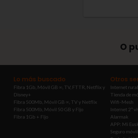
O p
Lo más buscado
Otros se
Fibra 1Gb, Móvil GB ∞, TV, FTTR, Netflix y
Internet rural
Disney+
Tienda de mó
Fibra 500Mb, Móvil GB ∞, TV y Netflix
Wifi-Mesh
Fibra 500Mb, Móvil 50 GB y Fijo
Internet 2ª v
Fibra 1Gb + Fijo
Alarmak
APP: Mi Eusk
Seguro móvil