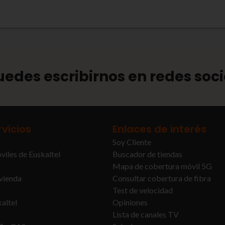
uedes escribirnos en redes soci
rvicios
Enlaces de interés
Soy Cliente
viles de Euskaltel
Buscador de tiendas
Mapa de cobertura móvil 5G
ivienda
Consultar cobertura de fibra
Test de velocidad
altel
Opiniones
Lista de canales TV