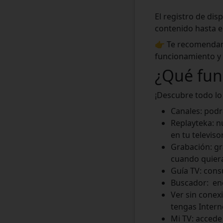
El registro de dis
contenido hasta en
👉 Te recomendamo
funcionamiento y e
¿Qué fun
¡Descubre todo l
Canales: podr
Replayteka: n
en tu televiso
Grabación: gr
cuando quieras
Guía TV: cons
Buscador: enc
Ver sin conex
tengas Intern
Mi TV: accede