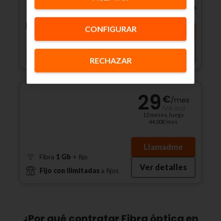
IVA incl.
2ª línea INCLUIDA
3 meses, luego 60,90€/mes
Total TV
+
CONFIGURAR
Llamadme
Ver detalles
RECHAZAR
29
€
/
mes
IVA incl.
12 meses, luego
44,00€/mes
Llamadme
Fibra
1 Gb
+ fijo
Ver detalles
Fijo con ilimitadas
a fijos
¿Por qué contratar Fibra óptica en