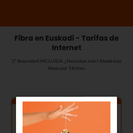
Fibra en Euskadi - Tarifas de
Internet
2ª línea móvil INCLUIDA. ¿Necesitas más? Añade más
líneas por 3 €/mes.
🎁 Dispositivo GRATIS
Fibra
1 Gb
+ fijo
51
Móvil
GB ilimitados
,90
€
/
mes
2ª línea INCLUIDA
IVA incl.
3 meses, luego