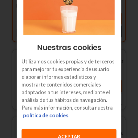
Total TV
68,90€/mes
+
Llamadme
FTTR
Ver detalles
Nuestras cookies
40
,90
€
Utilizamos cookies propias y de terceros
/
mes
IVA incl.
para mejorar tu experiencia de usuario,
Precio final
elaborar informes estadísticos y
mostrarte contenidos comerciales
Llamadme
Fibra
500 Mb
+ fijo
adaptados a tus intereses, mediante el
Móvil
50GB
Ver detalles
análisis de tus hábitos de navegación.
2ª línea INCLUIDA
Para más información, consulta nuestra
política de cookies
Fibra
500 Mb
+ fijo
39
,90
€
/
mes
Móvil
GB ilimitados
ACEPTAR