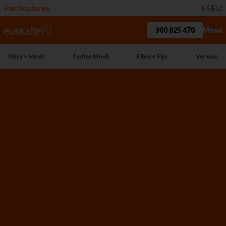
Particulares
ES
EU
900 825 470
Menú
Fibra + Móvil
Tarifas Móvil
Fibra + Fijo
Ver más