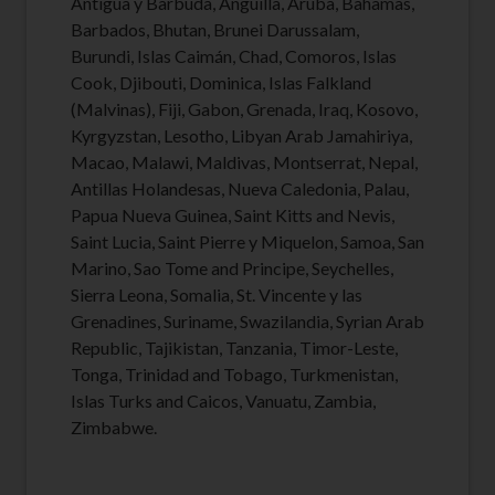
Antigua y Barbuda, Anguilla, Aruba, Bahamas,
Barbados, Bhutan, Brunei Darussalam,
Burundi, Islas Caimán, Chad, Comoros, Islas
Cook, Djibouti, Dominica, Islas Falkland
(Malvinas), Fiji, Gabon, Grenada, Iraq, Kosovo,
Kyrgyzstan, Lesotho, Libyan Arab Jamahiriya,
Macao, Malawi, Maldivas, Montserrat, Nepal,
Antillas Holandesas, Nueva Caledonia, Palau,
Papua Nueva Guinea, Saint Kitts and Nevis,
Saint Lucia, Saint Pierre y Miquelon, Samoa, San
Marino, Sao Tome and Principe, Seychelles,
Sierra Leona, Somalia, St. Vincente y las
Grenadines, Suriname, Swazilandia, Syrian Arab
Republic, Tajikistan, Tanzania, Timor-Leste,
Tonga, Trinidad and Tobago, Turkmenistan,
Islas Turks and Caicos, Vanuatu, Zambia,
Zimbabwe.