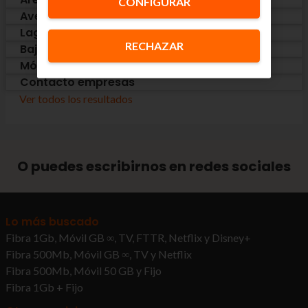
CONFIGURAR
Averías
Lagundu lasai
RECHAZAR
Baja
Móviles y otros dispositivos
Contacto empresas
Ver todos los resultados
O puedes escribirnos en redes sociales
Lo más buscado
Fibra 1Gb, Móvil GB ∞, TV, FTTR, Netflix y Disney+
Fibra 500Mb, Móvil GB ∞, TV y Netflix
Fibra 500Mb, Móvil 50 GB y Fijo
Fibra 1Gb + Fijo