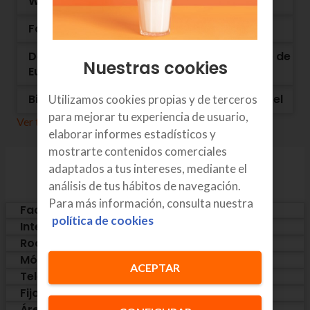
Webex Big PYME
Factura Big PYME de Euskaltel: información
Desvío de llamadas en el servicio Big Pyme de
Nuestras cookies
Euskaltel
Big Pyme: Manuales de Dispositivos Euskaltel
Utilizamos cookies propias y de terceros
para mejorar tu experiencia de usuario,
Ver todos los resultados
elaborar informes estadísticos y
mostrarte contenidos comerciales
adaptados a tus intereses, mediante el
Categorías
análisis de tus hábitos de navegación.
Para más información, consulta nuestra
Factura
política de cookies
Internet
Roaming
Móvil
ACEPTAR
Televisión
Fijo
Área cliente