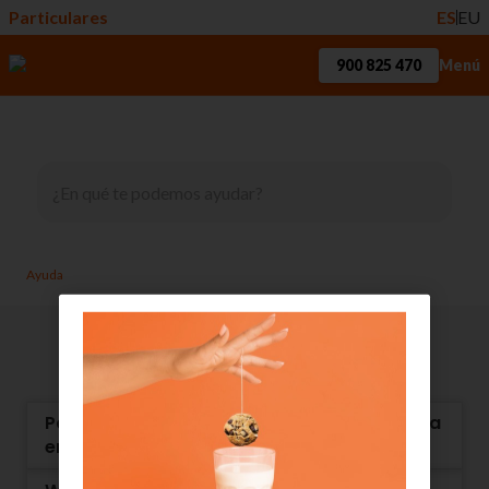
Particulares
ES
EU
900 825 470
Menú
Ayuda
Big Pyme
Dudas más frecuentes
Portal de autogestión del servicio centralita
en Euskaltel